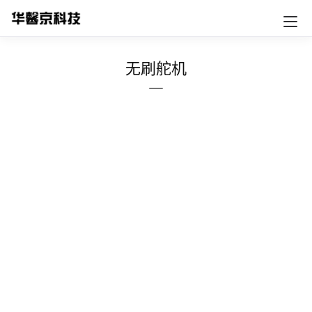
案
技
术
无刷舵机
支
持
关
于
我
们
商
城
联
络
我